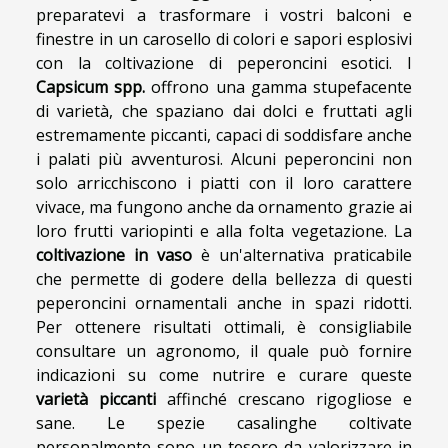
preparatevi a trasformare i vostri balconi e
finestre in un carosello di colori e sapori esplosivi
con la coltivazione di peperoncini esotici. I
Capsicum spp.
offrono una gamma stupefacente
di varietà, che spaziano dai dolci e fruttati agli
estremamente piccanti, capaci di soddisfare anche
i palati più avventurosi. Alcuni peperoncini non
solo arricchiscono i piatti con il loro carattere
vivace, ma fungono anche da ornamento grazie ai
loro frutti variopinti e alla folta vegetazione. La
coltivazione in vaso
è un'alternativa praticabile
che permette di godere della bellezza di questi
peperoncini ornamentali anche in spazi ridotti.
Per ottenere risultati ottimali, è consigliabile
consultare un agronomo, il quale può fornire
indicazioni su come nutrire e curare queste
varietà piccanti
affinché crescano rigogliose e
sane. Le spezie casalinghe coltivate
personalmente sono un tesoro da valorizzare in